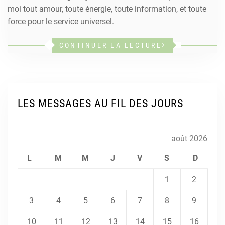
moi tout amour, toute énergie, toute information, et toute
force pour le service universel.
CONTINUER LA LECTURE
LES MESSAGES AU FIL DES JOURS
août 2026
L
M
M
J
V
S
D
1
2
3
4
5
6
7
8
9
10
11
12
13
14
15
16