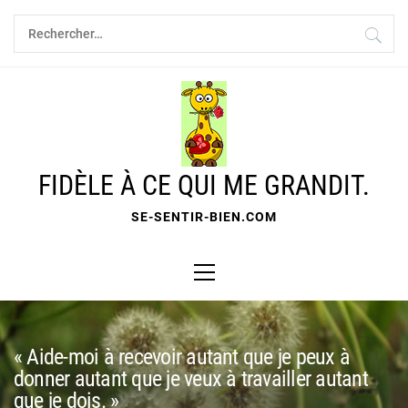
Skip
Rechercher :
to
content
FIDÈLE À CE QUI ME GRANDIT.
SE-SENTIR-BIEN.COM
Primary
Menu
« Aide-moi à recevoir autant que je peux à
donner autant que je veux à travailler autant
que je dois. »