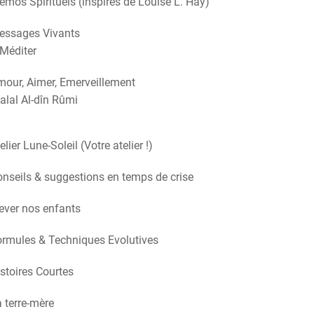
mos Spirituels (inspirés de Louise L. Hay)
essages Vivants
Méditer
our, Aimer, Emerveillement
alal Al-dîn Rûmi
elier Lune-Soleil (Votre atelier !)
nseils & suggestions en temps de crise
ever nos enfants
rmules & Techniques Evolutives
stoires Courtes
 terre-mère