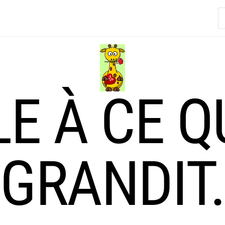
R
LE À CE Q
GRANDIT.