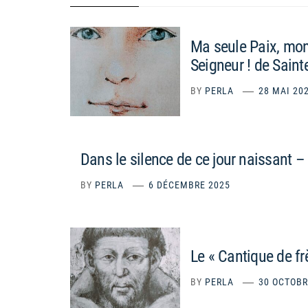
Ma seule Paix, mon
Seigneur ! de Saint
BY
PERLA
28 MAI 20
Dans le silence de ce jour naissant –
BY
PERLA
6 DÉCEMBRE 2025
Le « Cantique de fr
BY
PERLA
30 OCTOBR