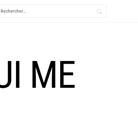
echercher :
UI ME