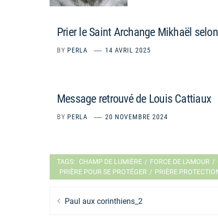
Prier le Saint Archange Mikhaël selo
BY
PERLA
14 AVRIL 2025
Message retrouvé de Louis Cattiaux
BY
PERLA
20 NOVEMBRE 2024
TAGS:
CHAMP DE LUMIÈRE
/
FORCE DE L'AMOUR
/
PRIÈRE POUR SE PROTÉGER
/
PRIÈRE PROTECTIO
Navigation
Previous
Paul aux corinthiens_2
de
post: