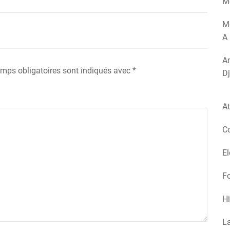
Mé
M
A 
Am
mps obligatoires sont indiqués avec
*
Dj
At
Co
El
Fo
Hi
La