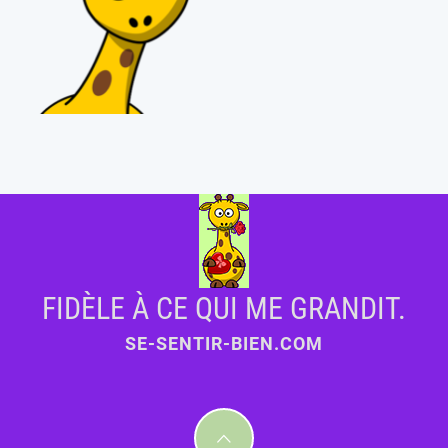
FIDÈLE À CE QUI ME GRANDIT.
SE-SENTIR-BIEN.COM