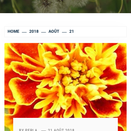
HOME
2018
AOÛT
21
BY
PERLA
21 AOÛT 2018