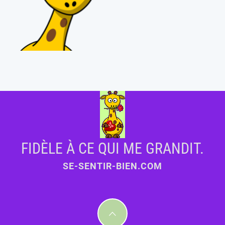
FIDÈLE À CE QUI ME GRANDIT.
SE-SENTIR-BIEN.COM